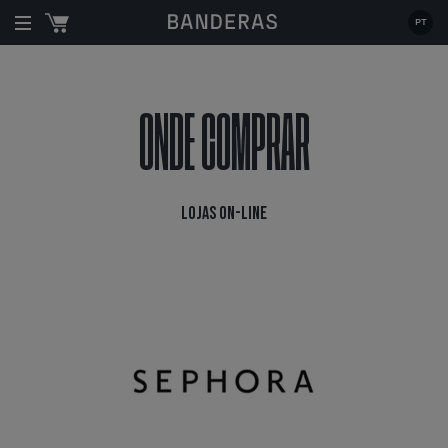
Está em:
|
Onde comprar
| Lojas on-line
PT
ONDE COMPRAR
LOJAS ON-LINE