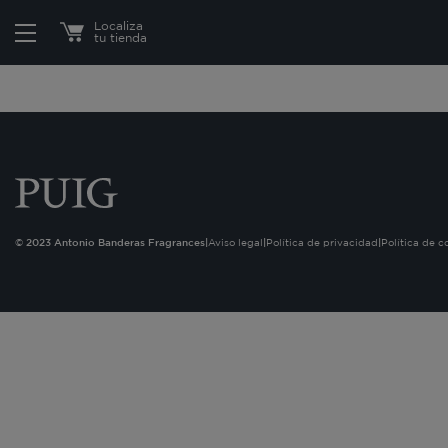
Estás en:
Localiza
tu tienda
© 2023 Antonio Banderas Fragrances
|
Aviso legal
|
Política de privacidad
|
Política de c