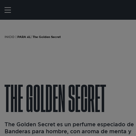
Estás en:
|
PARA éL
|
The Golden Secret
INICIO |
PARA éL
|
The Golden Secret
THE GOLDEN SECRET
The Golden Secret es un perfume especiado de
Banderas para hombre, con aroma de menta y