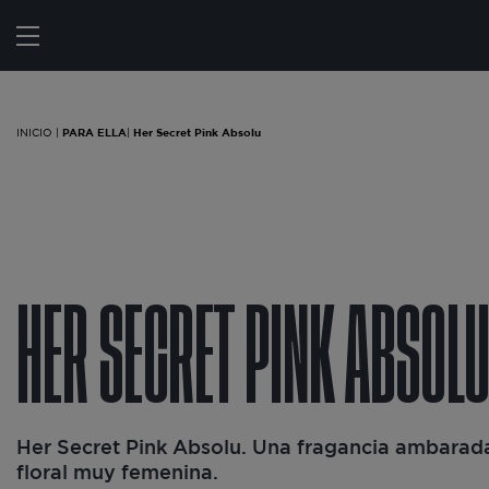
Estás en:
|
PARA ELLA
|
Her Secret Pink Absolu
INICIO |
PARA ELLA
|
Her Secret Pink Absolu
HER SECRET PINK ABSOL
Her Secret Pink Absolu. Una fragancia ambarad
floral muy femenina.