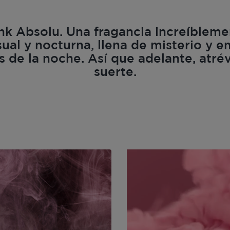
nk Absolu. Una fragancia increíblem
sual y nocturna, llena de misterio y 
 de la noche. Así que adelante, atrév
suerte.