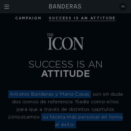
Estás en:
|
The Icon
|
Success Is An Attitudes Series
ES
CAMPAIGN
SUCCESS IS AN ATTITUDE
SUCCESS IS AN
ATTITUDE
Antonio Banderas y Mario Casas
son sin duda
dos iconos de referencia. Nadie como ellos
para que a través de distintos capítulos
conozcamos
su faceta más personal en torno
al éxito.