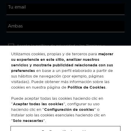
Tu email
Acepto la 
política de privacidad
 y los 
Términos y 
Condiciones de la web
Utilizamos cookies, propias y de terceros para
mejorar
su experiencia en este sitio, analizar nuestros
servicios y mostrarle publicidad relacionada con sus
preferencias
en base a un perfil elaborado a partir de
sus hábitos de navegación (por ejemplo, páginas
SUSCRIBIRME
visitadas). Puede obtener más información sobre las
cookies en nuestra página de
Política de Cookies
.
Puede aceptar todas las cookies haciendo clic en
"
Aceptar todas las cookies
", configurar su uso
haciendo clic en "
Configuración de cookies
" o
instalar solo las cookies esenciales haciendo clic en
"
Solo necesarias
".