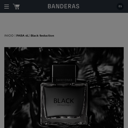
Estás en:
|
PARA éL
|
Black Seduction
ES
INICIO |
PARA éL
|
Black Seduction