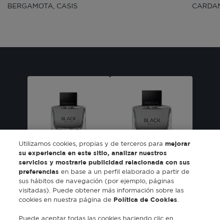
BERGAMOTA, CASIS
CARDA
Utilizamos cookies, propias y de terceros para
mejorar
Eau de toilette
Eau de toilette
su experiencia en este sitio, analizar nuestros
spray 50ml
spray 100ml
servicios y mostrarle publicidad relacionada con sus
Desde $ 610
preferencias
en base a un perfil elaborado a partir de
sus hábitos de navegación (por ejemplo, páginas
COMPRAR
visitadas). Puede obtener más información sobre las
COMPRAR
cookies en nuestra página de
Política de Cookies
.
Puede aceptar todas las cookies haciendo clic en