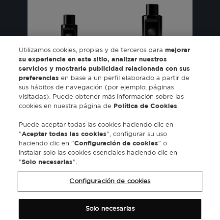
Utilizamos cookies, propias y de terceros para
mejorar
su experiencia en este sitio, analizar nuestros
Eau de Parfum
Eau de Parfum
servicios y mostrarle publicidad relacionada con sus
spray 50ml
spray 100ml
preferencias
en base a un perfil elaborado a partir de
sus hábitos de navegación (por ejemplo, páginas
visitadas). Puede obtener más información sobre las
COMPRAR
COMPRAR
cookies en nuestra página de
Política de Cookies
.
Puede aceptar todas las cookies haciendo clic en
"
Aceptar todas las cookies
", configurar su uso
haciendo clic en "
Configuración de cookies
" o
instalar solo las cookies esenciales haciendo clic en
"
Solo necesarias
".
Configuración de cookies
SUSCRIBIRME A LA NEWSLETTER
Solo necesarias