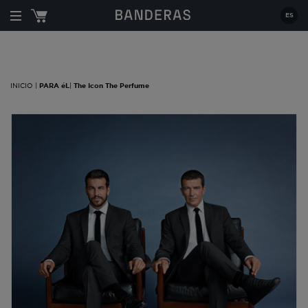
Estás en:
|
PARA éL
|
The Icon The Perfume
ES
INICIO |
PARA éL
|
The Icon The Perfume