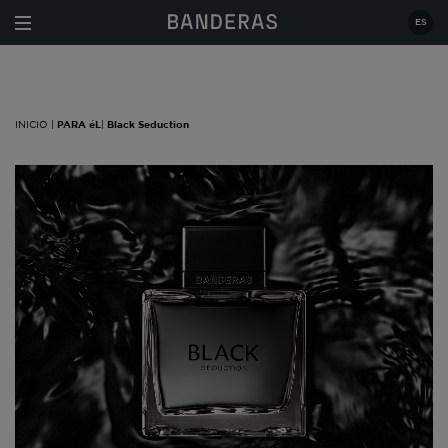
Estás en:
|
PARA éL
|
Black Seduction
ES
INICIO |
PARA éL
|
Black Seduction