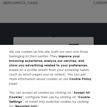
BERGAMOTA, CASIS
CARDA
We use cookies on this site, both our own and those
belonging to third parties. They
improve your
browsing experience, analyse our services, and
show you advertising related to your preferences
,
based on a profile drawn from your browsing habits
Eau de toilette
Eau de toilette
(such as which pages you've visited). You can get
spray 50ml
spray 100ml
more information about cookies on our
Cookie Policy
page.
You can accept all cookies by clicking on "
Accept All
Cookies
", configure their use by clicking on "
Cookie
Settings
", or install only essential cookies by clicking
on "
Required only
".