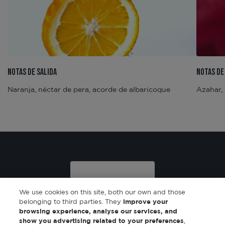
NOTAS DE SALIDA
NOTAS DE
Naranja, néctar de pera, acorde de albaricoque
Azahar, 
We use cookies on this site, both our own and those
belonging to third parties. They
improve your
browsing experience, analyse our services, and
show you advertising related to your preferences
,