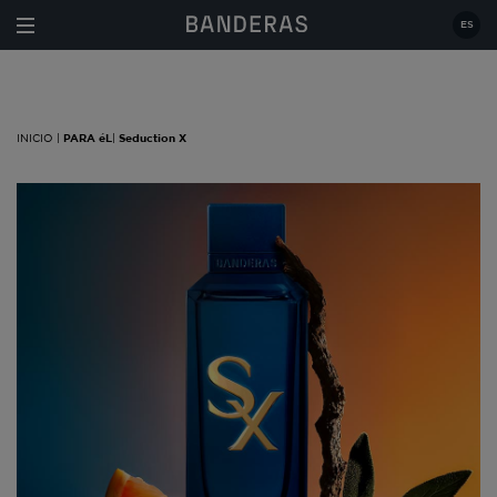
Estás en:
|
PARA éL
|
Seduction X
ES
INICIO |
PARA éL
|
Seduction X