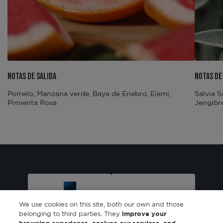
NOTAS DE SALIDA
NOTAS DE
Pomelo, Manzana verde, Baya de Enebro, Elemi,
Salvia 
Pimienta Rosa
Jengibr
We use cookies on this site, both our own and those
belonging to third parties. They
improve your