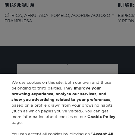
NOTAS DE SALIDA
NOTAS DE
CÍTRICA, AFRUTADA, POMELO, ACORDE ACUOSO Y
ESPECIA
FRAMBUESA
Y PEON
We use cookies on this site, both our own and those
belonging to third parties. They
improve your
browsing experience, analyse our services, and
show you advertising related to your preferences
,
based on a profile drawn from your browsing habits
Eau de toilette
Eau de toilette
(such as which pages you've visited). You can get
spray 50ml
spray 80ml
more information about cookies on our
Cookie Policy
page.
You can accept all cookies by clicking on "
Accept All